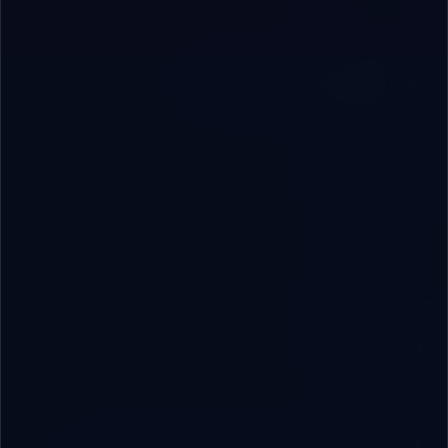
Contact Us
SOLUTIONS & CAPABILITIES
AI & Automation
ERP/CRM Systems
App Development
Digital Marketing
Cybersecurity
CONTACT US
+20 112 189 1913
WhatsApp
Office 26, 1st Floor, Ali El-Din Commercial Center,