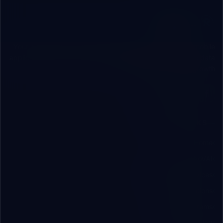
ROBOVAI
Your independent technical partner engineering web & mobile
applications, custom cloud/local ERP systems, and secure data
infrastructure for B2B growth.
QUICK LINKS
Home
About RoboVAI
Engineering Services
B2B Solutions
Software Systems
Insights & Blog