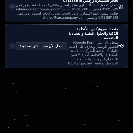
لحجز استشارة ورقمي 011218919
سجل العميل أحمد الشناوي وعايز اسجل بياناتي لحجز استشارة ورقمي
🚨
011218919 (هاتف: 01121891913 | بريد: ahmed@testcompany.com)
طلبه: اسمي أحمد الشناوي وعايز اسجل بياناتي لحجز استشارة ورقمي
01121891913 وايميلي ahmed@testcompany.com
منصة نسرونيكس: الأنظمة
الذكية والحلول التقنية والسيادية
المتقدمة
سجل الآن عبر (Google Form)
📢
سجل الأن مجانا لفتره محدودة
لحضور الويبينار وتعرّف على أحدث
حلولنا المتقدمة للشركات، الأتمتة
الصناعية، والأنظمة الذكية. لا تنسَ
الانضمام لجروب الواتساب بعد
التسجيل لمتابعة رابط وموعد البث!