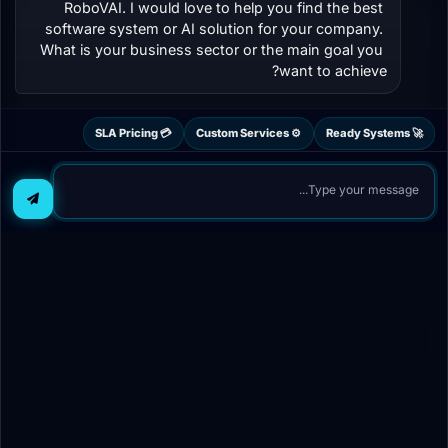
RoboVAI. I would love to help you find the best 
software system or AI solution for your company. 
What is your business sector or the main goal you 
want to achieve?
💳 SLA Pricing
⚙️ Custom Services
🚀 Ready Systems
أغلب المبادرات الرقمية تفشل لأنها تبدأ بقفزة كبيرة جداً. التنفيذ
الأفضل يتم على مراحل قصيرة، لكل مرحلة هدف ومؤشر نجاح
وحدود واضحة.
الأيام 1 إلى 30: تقييم وتجهيز البيانات
في الشهر الأول ركز على جمع الأسئلة الشائعة، وتحليل القنوات،
وتحديد الفجوات في المعرفة والردود والسياسات. هذه المرحلة
هي أساس جودة النظام لاحقاً.