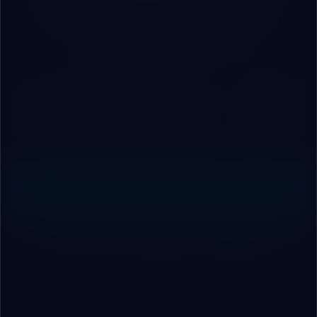
Whether you manage a commercial brand looking to scale
rapidly, or a factory seeking integrated cloud/local ERP
systems, we are your engineering partner.
🛡️ Cloud
⚡ Process
🤖 AI
📊 Cloud
🌐 Web &
Security
Automation
Agents &
& Local
Mobile
&
& APIs
Chatbots
ERP
Platforms
Analytics
Systems
Request Free Technical Audit
Contact Our Engineering Team