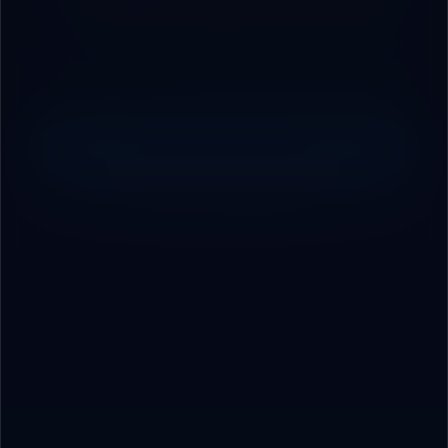
If this article touched a sales, inventory, customer
service, reporting, or operations problem, Nova will ask
3 questions and route you to the right path: POS, CRM,
dashboard, AI bot, or custom build.
Start Service Diagnosis
Explore Core RoboVAI Services
الوسوم
#خطة 90 يوم
#تحول رقمي
#خدمة العملاء
#Nisronix
#AI roadmap