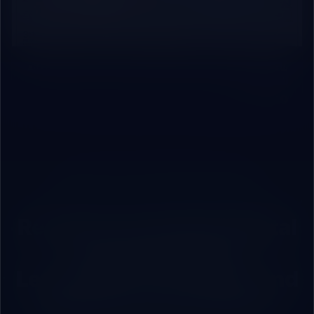
بناء خدمة عملاء ذكية عبر الشات بوت وواتساب: خارطة تنفيذ عملية
للشركات
10 دقائق
236
ROBOVAI — FULL-STACK TECH PARTNER
Ready for Complete Digital
Transformation?
Let’s Scale Your Vision and
Build Your Tech Future