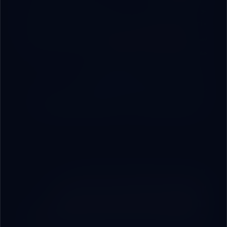
لو الموضوع ده قريب من مشكلة حقيقية عندك،
Nisronix تقدر تحوله من فكرة إلى نظام يعمل داخل
شركتك:
POS، CRM، مخزون، داشبورد، بوتات ذكية، أو
مشروع مخصص حسب نشاطك.
|
استعرض خدمات Nisronix الأصلية
|
احجز استشارة تنفيذ
شاهد المنتجات الجاهزة
ROBOVAI IMPLEMENTATION SCAN
You do not need another
book. You need a system
running inside your business.