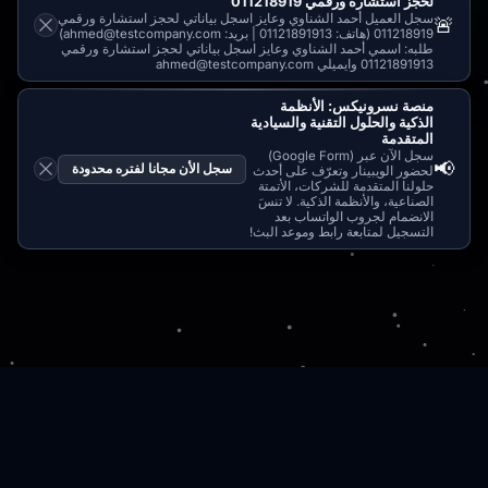
لحجز استشارة ورقمي 011218919
سجل العميل أحمد الشناوي وعايز اسجل بياناتي لحجز استشارة ورقمي
🚨
011218919 (هاتف: 01121891913 | بريد: ahmed@testcompany.com)
طلبه: اسمي أحمد الشناوي وعايز اسجل بياناتي لحجز استشارة ورقمي
01121891913 وايميلي ahmed@testcompany.com
منصة نسرونيكس: الأنظمة
الذكية والحلول التقنية والسيادية
المتقدمة
سجل الآن عبر (Google Form)
📢
سجل الأن مجانا لفتره محدودة
لحضور الويبينار وتعرّف على أحدث
حلولنا المتقدمة للشركات، الأتمتة
الصناعية، والأنظمة الذكية. لا تنسَ
الانضمام لجروب الواتساب بعد
التسجيل لمتابعة رابط وموعد البث!