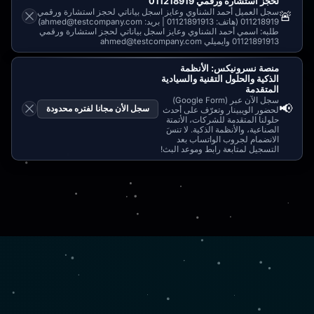
لحجز استشارة ورقمي 011218919
سجل العميل أحمد الشناوي وعايز اسجل بياناتي لحجز استشارة ورقمي
🚨
011218919 (هاتف: 01121891913 | بريد: ahmed@testcompany.com)
طلبه: اسمي أحمد الشناوي وعايز اسجل بياناتي لحجز استشارة ورقمي
01121891913 وايميلي ahmed@testcompany.com
منصة نسرونيكس: الأنظمة
الذكية والحلول التقنية والسيادية
المتقدمة
سجل الآن عبر (Google Form)
📢
سجل الأن مجانا لفتره محدودة
لحضور الويبينار وتعرّف على أحدث
حلولنا المتقدمة للشركات، الأتمتة
الصناعية، والأنظمة الذكية. لا تنسَ
الانضمام لجروب الواتساب بعد
التسجيل لمتابعة رابط وموعد البث!