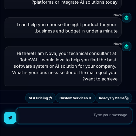
platforms or integrate AI solutions today?
No additional quantity tiers are configured for
this product yet.
Nova
I can help you choose the right product for your 
business and budget in under a minute.
تصميم وتطوير بوت واتساب ذكي مخصص لعملك
Nova
— ردود آلية، جدولة، استيعاب الطلبات، وتفاعل
Hi there! I am Nova, your technical consultant at 
RoboVAI. I would love to help you find the best 
ذكي مع العملاء على مدار 24/7.
software system or AI solution for your company. 
What is your business sector or the main goal you 
want to achieve?
QUICK ROI SNAPSHOT BEFORE THE
DECISION
💳 SLA Pricing
⚙️ Custom Services
🚀 Ready Systems
Why would a decision-
maker buy it?