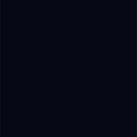
Reduce time lost in manual follow-up and
repeated work
Bring critical data into one decision
screen
Scalable operations with ongoing support
and improvement
Core System Capabilities: