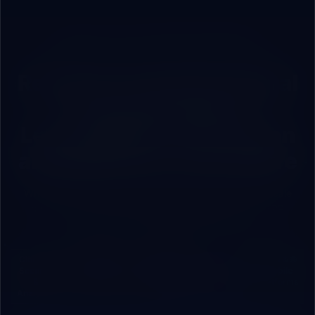
ROBOVAI — FULL-STACK TECH PARTNER
Ready for Complete Digital
Transformation?
Let’s Engineer Your Vision
and Build Your Tech Future
Whether you manage a commercial brand looking to scale
rapidly, or a factory seeking integrated cloud/local ERP
systems, we are your engineering partner.
🛡️ Cloud
⚡ Process
🤖 AI
📊 Cloud
🌐 Web &
Security
Automation
Agents &
& Local
Mobile
&
& APIs
Chatbots
ERP
Platforms
Analytics
Systems