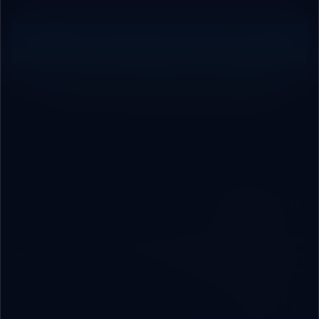
Request Free Technical Audit
Contact Our Engineering Team
ROBOVAI
Your independent technical partner engineering web & mobile
applications, custom cloud/local ERP systems, and secure data
infrastructure for B2B growth.