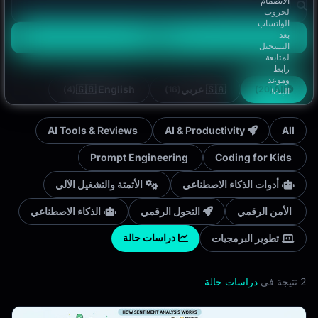
الانضمام
لجروب
الواتساب
بعد
Search
التسجيل
لمتابعة
رابط
وموعد
🇬🇧 English
🇸🇦 عربي
All
🌐
(4)
(16)
(20)
البث!
AI Tools & Reviews
AI & Productivity
All
Prompt Engineering
Coding for Kids
أدوات الذكاء الاصطناعي
الأتمتة والتشغيل الآلي
الأمن الرقمي
التحول الرقمي
الذكاء الاصطناعي
دراسات حالة
تطوير البرمجيات
2 نتيجة في
دراسات حالة