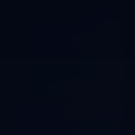
Featured
الدليل الشامل للحماية الرقمية ومكافحة التزييف
العميق (إصدار 2026)
12 دقائق
أفضل 10 أدوات ذكاء اصطناعي في 2026 (وكيف
تستفيد منهم فعلاً)
8 دقائق
How Businesses Are Using AI to Save 20+
Hours Per Week (2026 Guide)
12 دقائق
كيف ترفع الشركات الصغيرة إنتاجيتها باستخدام أسرار
الذكاء الاصطناعي العملية
9 دقائق
هندسة الأوامر لرواد الأعمال: كيف تكتب Prompt