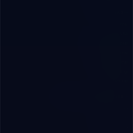
QUICK LINKS
Home
About RoboVAI
Engineering Services
B2B Solutions
Software Systems
Insights & Blog
Contact Us
SOLUTIONS & CAPABILITIES
AI & Automation
ERP/CRM Systems
App Development