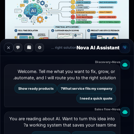
Nova AI Assistant
💬
🛍️
⚙️
Guiding you to the right solution
7 دقائق
دراسات حالة
Discovery
•
Nova
تحليل المشاعر والتذاكر الذكية: كيف تقلل ضغط
Welcome. Tell me what you want to fix, grow, or 
فريق الدعم وتزيد رضا العملاء
automate, and I will route you to the right solution.
مقال تطبيقي يشرح كيف تستفيد الشركات من تحليل المشاعر
Show ready products
What service fits my company?
وأنظمة التذاكر الذكية لتحديد الأولويات وتسريع المعالجة وتقليل
I need a quick quote
التصعيد العشوائي.
Sales flow
•
Nova
06 Apr 2026
222
You are reading about AI. Want to turn this idea into 
a working system that saves your team time?