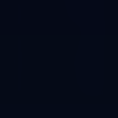
⚙️
الأتمتة والتشغيل الآلي
3
🛡️
الأمن الرقمي
1
🚀
التحول الرقمي
2
🤖
الذكاء الاصطناعي
4
💻
تطوير البرمجيات
3
📊
دراسات حالة
2